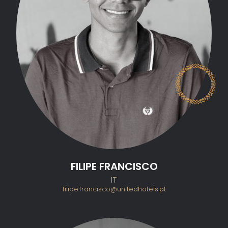
PROMOÇÃO
PARA HOTELEIROS
PARA PROFISSIONAIS DO TRADE
CONTACTOS
EN
FR
Política de privacidade & Cookies
Recrutamento
FILIPE FRANCISCO
IT
filipe.francisco@unitedhotels.pt