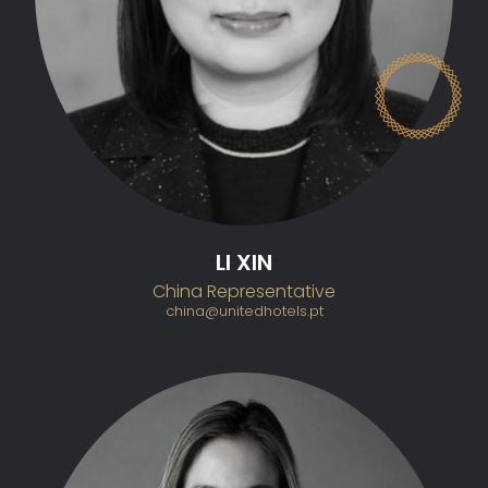
LI XIN
China Representative
china@unitedhotels.pt