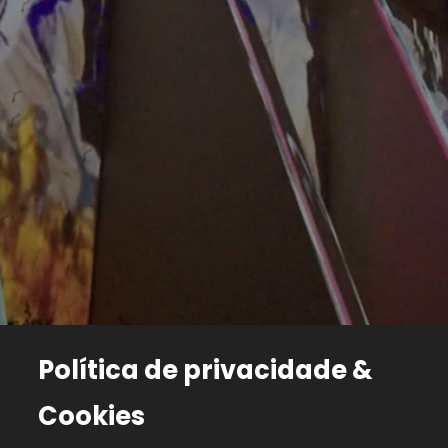
SOBRE NÓS
PORTEFÓLIO
PROMOÇÃO
PARA HOTELEIROS
PARA PROFISSIONAIS DO TRADE
CONTACTOS
EN
FR
Política de privacidade & Cookies
Recrutamento
Política de privacidade &
Cookies