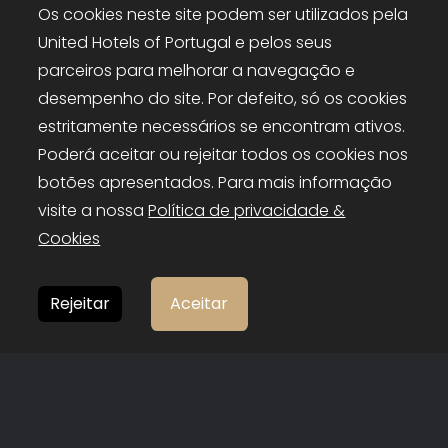
Os cookies neste site podem ser utilizados pela
United Hotels of Portugal e pelos seus
parceiros para melhorar a navegação e
SIGA-NOS
desempenho do site. Por defeito, só os cookies
estritamente necessários se encontram ativos.
Poderá aceitar ou rejeitar todos os cookies nos
botões apresentados. Para mais informação
visite a nossa
Política de privacidade &
Cookies
Rejeitar
Aceitar
United Hotels of Portugal © 2026
❤
bild.pt